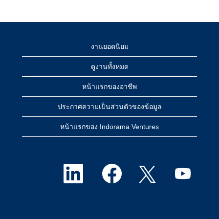
งานยอดนิยม
ดูงานทั้งหมด
หน้าแรกของอาชีพ
ประกาศความเป็นส่วนตัวของข้อมูล
หน้าแรกของ Indorama Ventures
เ
เ
เ
เ
ปิ
ปิ
ปิ
ปิ
ด
ด
ด
ด
ใ
ใ
ใ
ใ
น
น
น
น
แ
แ
แ
แ
ท็
ท็
ท็
ท็
บ
บ
บ
บ